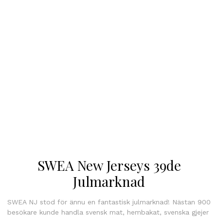
SWEA New Jerseys 39de
Julmarknad
SWEA NJ stod för ännu en fantastisk julmarknad! Nästan 900
besökare kunde handla svensk mat, hembakat, svenska gjejer