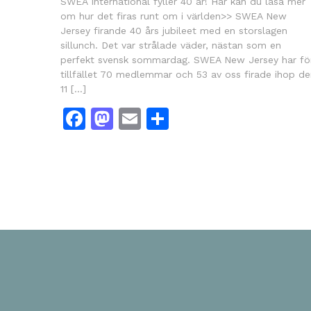
SWEA International fyller 40 år! Här kan du läsa mer
om hur det firas runt om i världen>> SWEA New
Jersey firande 40 års jubileet med en storslagen
sillunch. Det var strålade väder, nästan som en
perfekt svensk sommardag. SWEA New Jersey har fö
tillfället 70 medlemmar och 53 av oss firade ihop d
11 […]
Facebook
Mastodon
Email
Dela