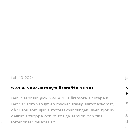
feb 10 2024
j
SWEA New Jersey’s Årsmöte 2024!
H
Den 7 februari gick SWEA NJ’s årsmöte av stapeln.
E
Det var som vanligt en mycket trevlig sammankomst,
L
då vi förutom själva mötesavhandlingen, även njöt av
S
delikat ärtsoppa och mumsiga semlor, och fina
et
d
lotteripriser delades ut.
u