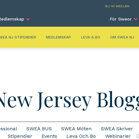
New Jers
BLI NY MEDLEM
edlemskap
För Sweor
WEA NJ STIPENDIER
MEDLEMSKAP
LEVA & BO
OM SWEA NJ
New Jersey Blog
ssional
SWEA BUS
SWEA Möten
SWEA Skriver
S
Stipendier
Events
Leva Och Bo
Webinarier