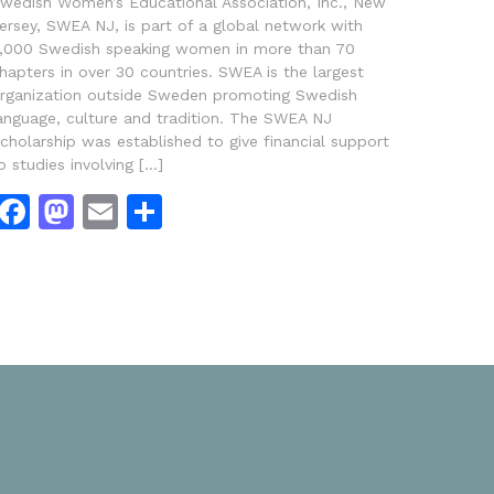
wedish Women’s Educational Association, Inc., New
ersey, SWEA NJ, is part of a global network with
,000 Swedish speaking women in more than 70
hapters in over 30 countries. SWEA is the largest
rganization outside Sweden promoting Swedish
anguage, culture and tradition. The SWEA NJ
cholarship was established to give financial support
o studies involving […]
Facebook
Mastodon
Email
Dela