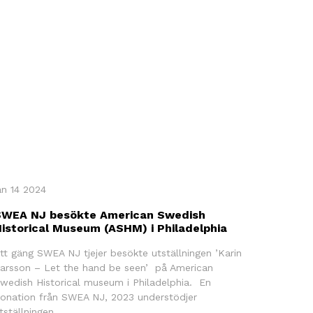
an 14 2024
SWEA NJ besökte American Swedish
istorical Museum (ASHM) i Philadelphia
tt gäng SWEA NJ tjejer besökte utställningen ’Karin
arsson – Let the hand be seen’ på American
wedish Historical museum i Philadelphia. En
onation från SWEA NJ, 2023 understödjer
tställningen.