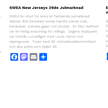
SWEA New Jerseys 39de Julmarknad
E
s
.,
SWEA NJ stod för ännu en fantastisk julmarknad!
I
Nästan 900 besökare kunde handla svensk mat,
S
hembakat, svenska gjejer och böcker. En fika i kaffeet
f
var en härlig avslutning för många. Dagens höjdpunkt
S
var förstås Luciatåget med Lucia, tärnor och
e
stjärngossar. Tusen tack till Julmarknadskommitteen
f
och alla andra som hjälpt till.
h
Facebook
Mastodon
Email
Dela