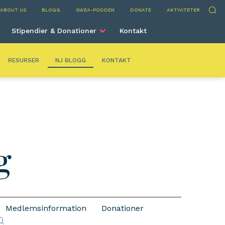
ey
Sök
ABOUT US
BLOGG
SWEA-PODDEN
DONATE
AKTIVITETER
Stipendier & Donationer
Kontakt
RESURSER
NJ BLOGG
KONTAKT
g
Medlemsinformation
Donationer
ök