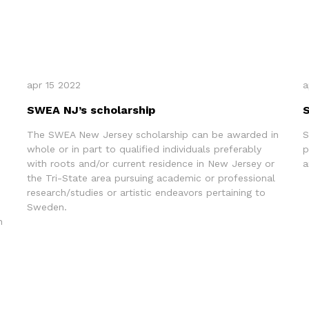
apr 15 2022
a
SWEA NJ’s scholarship
The SWEA New Jersey scholarship can be awarded in
S
whole or in part to qualified individuals preferably
p
with roots and/or current residence in New Jersey or
a
the Tri-State area pursuing academic or professional
research/studies or artistic endeavors pertaining to
Sweden.
n