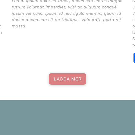
Lorem ipsum dolor sit amet, accumsan lectus magna
S
rutrum volutpat imperdiet, wisi at aliquam congue
J
ipsum vel nunc. Ipsum id nec ligula enim in, quam id
7
donec accumsan sit ac tristique. Vulputate porta mi
c
r
massa.
o
en
l
S
t
LADDA MER