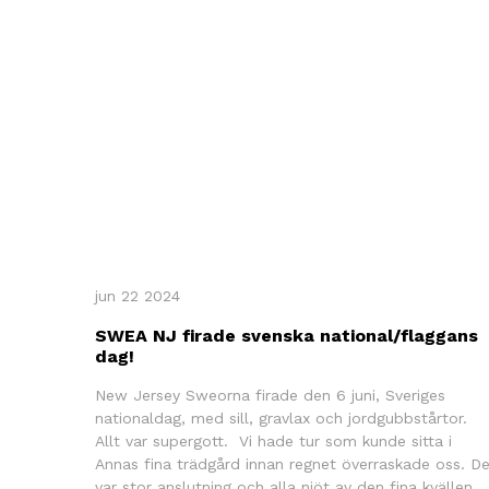
jun 22 2024
SWEA NJ firade svenska national/flaggans
dag!
New Jersey Sweorna firade den 6 juni, Sveriges
nationaldag, med sill, gravlax och jordgubbstårtor.
Allt var supergott. Vi hade tur som kunde sitta i
Annas fina trädgård innan regnet överraskade oss. D
var stor anslutning och alla njöt av den fina kvällen.