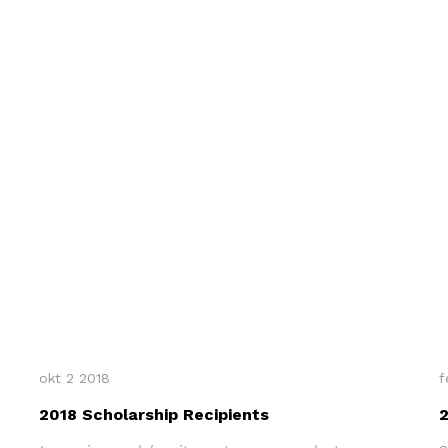
okt 2 2018
f
2018 Scholarship Recipients
2